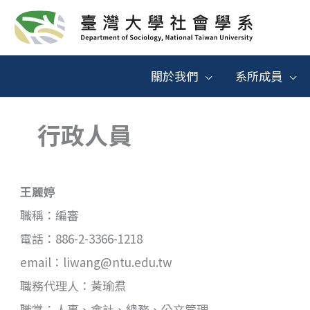
跳
至
主
關於我們
系所成員
要
內
行政人員
容
王麗婷
職稱：編審
電話：886-2-3366-1218
email：liwang@ntu.edu.tw
職務代理人：黃瑜焄
職掌：人事、會計、總務、公文管理