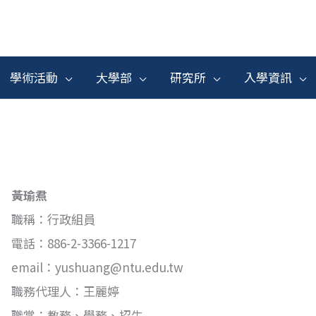
學術活動
大學部
研究所
入學資訊
黃瑜焄
職稱：行政組員
電話：886-2-3366-1217
email：yushuang@ntu.edu.tw
職務代理人：王麗婷
職掌：教務、學務、招生