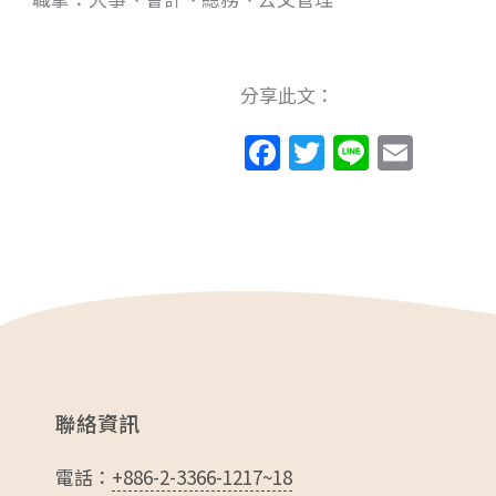
分享此文：
F
T
Li
E
a
w
n
m
c
itt
e
ai
e
er
l
b
o
o
k
聯絡資訊
電話：
+886-2-3366-1217~18