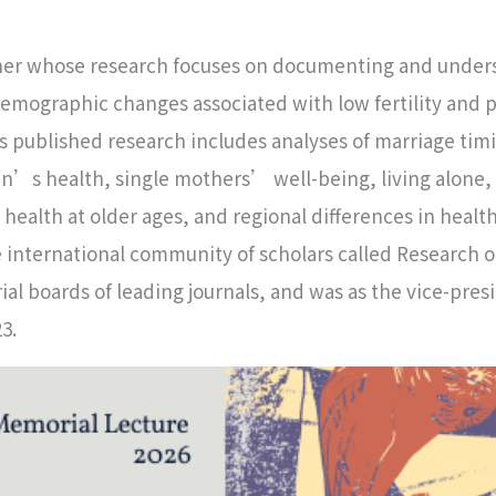
her whose research focuses on documenting and under
emographic changes associated with low fertility and p
is published research includes analyses of marriage tim
en’s health, single mothers’ well-being, living alone,
ealth at older ages, and regional differences in health
the international community of scholars called Research
rial boards of leading journals, and was as the vice-pres
3.