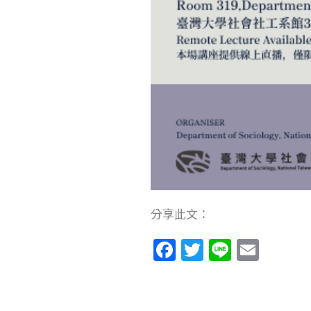
分享此文：
F
T
Li
E
a
w
n
m
c
itt
e
ai