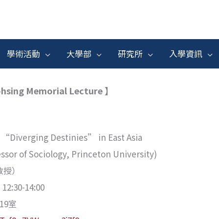
學術活動
大學部
研究所
入學資訊
ing Memorial Lecture 】
“Diverging Destinies” in East Asia
r of Sociology, Princeton University)
教授）
2:30-14:00
19室