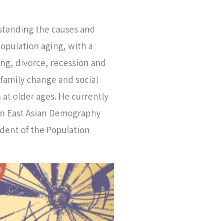
standing the causes and
opulation aging, with a
ing, divorce, recession and
 family change and social
 at older ages. He currently
 on East Asian Demography
ident of the Population