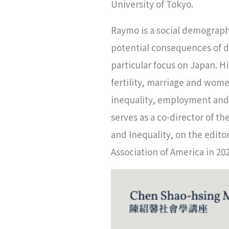
University of Tokyo.
Raymo is a social demograp
potential consequences of d
particular focus on Japan. H
fertility, marriage and wom
inequality, employment and h
serves as a co-director of 
and Inequality, on the edito
Association of America in 202