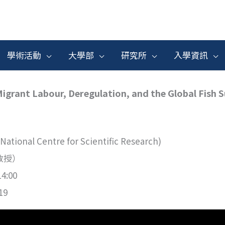
學術活動
大學部
研究所
入學資訊
 Labour, Deregulation, and the Global Fish S
tional Centre for Scientific Research)
教授）
4:00
19