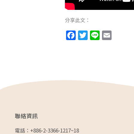
分享此文：
F
T
Li
E
a
w
n
m
c
itt
e
ai
e
er
l
b
o
o
k
聯絡資訊
電話：
+886-2-3366-1217~18