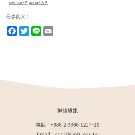
分享此文：
F
T
Li
E
a
w
n
m
c
itt
e
ai
e
er
l
b
o
o
k
聯絡資訊
電話：
+886-2-3366-1217~18
Email：
social@ntu.edu.tw