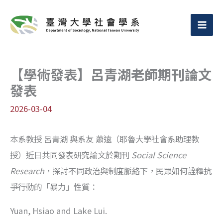
跳
至
主
要
【學術發表】呂青湖老師期刊論文
內
發表
容
2026-03-04
本系教授 呂青湖 與系友 蕭遠（耶魯大學社會系助理教
授）近日共同發表研究論文於期刊
Social Science
Research
，探討不同政治與制度脈絡下，民眾如何詮釋抗
爭行動的「暴力」性質：
Yuan, Hsiao and Lake Lui.