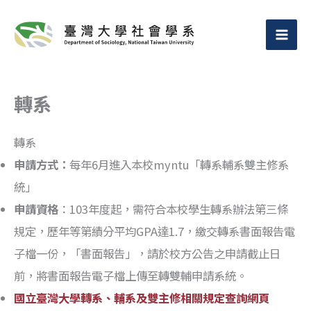
跳
至
主
要
轉系
內
容
轉系
申請方式：
每年6月進入本校myntu「轉系輔系雙主修系
統」
申請資格
：103年度起，需符合本校學生轉系辦法第三條
規定，歷年等第績分平均GPA達1.7，繳交轉系書面報告電
子檔一份，「書面報告」，請於校方公告之申請截止日
前，將書面報告電子檔上傳至轉雙輔申請系統。
國立臺灣大學轉系、輔系及雙主修相關規定查詢網頁