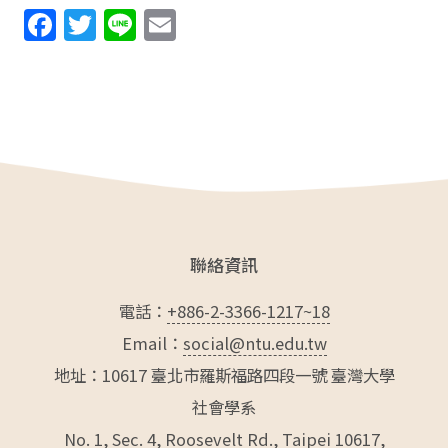
F
T
Li
E
a
w
n
m
c
itt
e
ai
e
er
l
b
o
o
k
聯絡資訊
電話：
+886-2-3366-1217~18
Email：
social@ntu.edu.tw
地址：10617 臺北市羅斯福路四段一號 臺灣大學
社會學系
No. 1, Sec. 4, Roosevelt Rd., Taipei 10617,