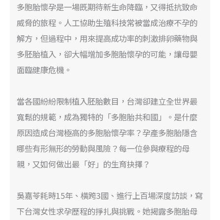
多胞胎懷孕是一場既期待新生命降臨，又得抵抗致命
威脅的旅程。人工協助生殖科技常被當成治療不孕的
解方，但過程中，用來提高成功率的刺激排卵藥物與
多胚胎植入，卻大幅增加多胞胎懷孕的可能，讓母嬰
面臨健康危機。
當各國紛紛限制植入胚胎數目，台灣卻建立全世界最
寬鬆的規範，成為獨特的「多胞胎共和國」。是什麼
原因造成台灣極高的多胞胎懷孕率？孕產多胞胎隱含
哪些有形無形的勞動與風險？每一位參與療程的母
親，又如何做出最「好」的生育抉擇？
吳嘉苓耗時15年、橫跨3國、進行上百場深度訪談，寫
下台灣女性求孕歷程的掙扎與挑戰。她揭露多胞胎母