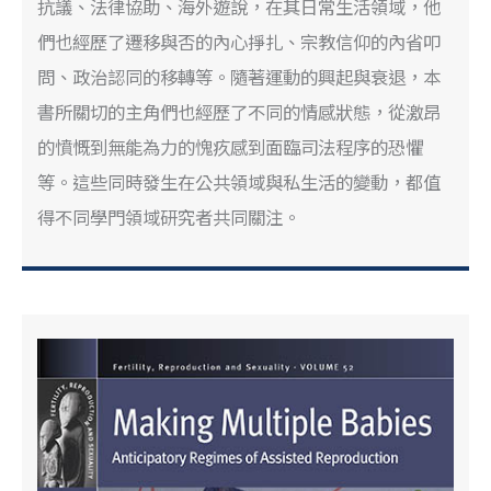
抗議、法律協助、海外遊說，在其日常生活領域，他
們也經歷了遷移與否的內心掙扎、宗教信仰的內省叩
問、政治認同的移轉等。隨著運動的興起與衰退，本
書所關切的主角們也經歷了不同的情感狀態，從激昂
的憤慨到無能為力的愧疚感到面臨司法程序的恐懼
等。這些同時發生在公共領域與私生活的變動，都值
得不同學門領域研究者共同關注。