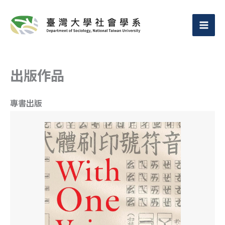
跳
至
主
要
出版作品
內
容
專書出版