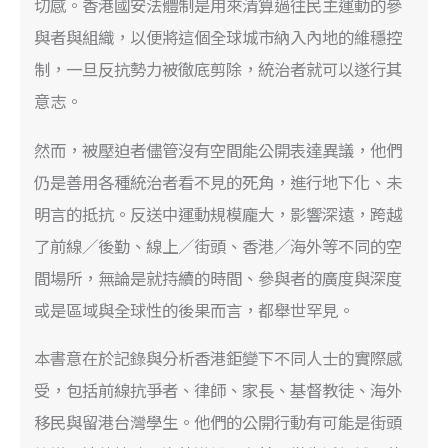
切感。香港國安法體制是用來清算過往民主運動的參
與者與組織，以便將這個全球城市納入內地的維穩控
制，一旦反抗勢力被徹底剪除，統治者就可以遂行其
意志。
然而，被壓迫者儘管沒有空間能公開表達異議，他們
仍是善用各種統治者看不見的死角，進行地下化、未
明言的抵抗。反送中運動規模龐大，影響深遠，跨越
了前線／後勤、線上／街頭、香港／海外等不同的空
間場所，無論是就持續的時間、參與者的廣度與深度
或是區域與全球性的後果而言，都舉世罕見。
本書意在於記錄與分析香港鉅變下不同人士的實際感
受，包括前線抗爭者、律師、家長、基督教徒、海外
移民與留港台灣學生。他們的公開行動有可能是街頭