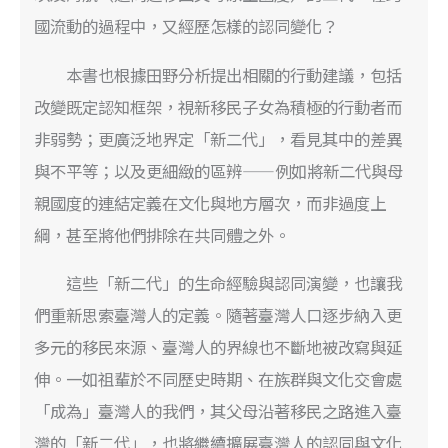
國流動的過程中，又經歷怎樣的認同變化？
本書也根據田野分析提出相關的行動建議，包括
改變既定認知框架，視新移民子女為積極的行動者而
非弱勢；更廣泛地界定「新二代」，看見其中的差異
與不平等；以及更細緻的區辨——例如將新二代與母
親國度的連結定義在文化與地方層次，而非過度上
綱，甚至將他們排除在共同體之外。
這些「新二代」的生命經驗與認同演變，也讓我
們重新思索臺灣人的定義。隨著臺灣人口逐步納入更
多元的移民來源、臺灣人的界線也不斷地被改寫與延
伸。一如祖輩於不同歷史時期、在族群與文化交會處
「成為」臺灣人的我們，其父母沿著移民之路進入臺
灣的「新二代」，也將繼續擴展臺灣人的認同與文化