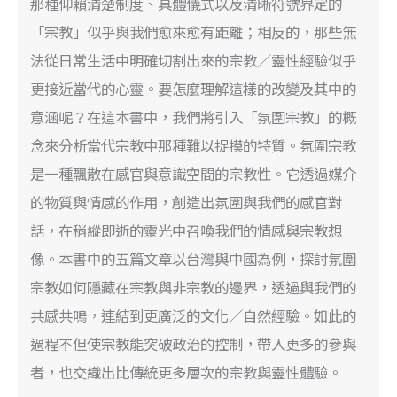
那種仰賴清楚制度、具體儀式以及清晰符號界定的
「宗教」似乎與我們愈來愈有距離；相反的，那些無
法從日常生活中明確切割出來的宗教／靈性經驗似乎
更接近當代的心靈。要怎麼理解這樣的改變及其中的
意涵呢？在這本書中，我們將引入「氛圍宗教」的概
念來分析當代宗教中那種難以捉摸的特質。氛圍宗教
是一種飄散在感官與意識空間的宗教性。它透過媒介
的物質與情感的作用，創造出氛圍與我們的感官對
話，在稍縱即逝的靈光中召喚我們的情感與宗教想
像。本書中的五篇文章以台灣與中國為例，探討氛圍
宗教如何隱藏在宗教與非宗教的邊界，透過與我們的
共感共鳴，連結到更廣泛的文化／自然經驗。如此的
過程不但使宗教能突破政治的控制，帶入更多的參與
者，也交織出比傳統更多層次的宗教與靈性體驗。