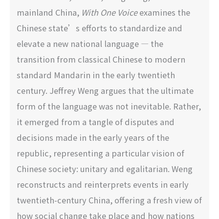
mainland China,
With One Voice
examines the
Chinese state’s efforts to standardize and
elevate a new national language — the
transition from classical Chinese to modern
standard Mandarin in the early twentieth
century. Jeffrey Weng argues that the ultimate
form of the language was not inevitable. Rather,
it emerged from a tangle of disputes and
decisions made in the early years of the
republic, representing a particular vision of
Chinese society: unitary and egalitarian. Weng
reconstructs and reinterprets events in early
twentieth-century China, offering a fresh view of
how social change take place and how nations