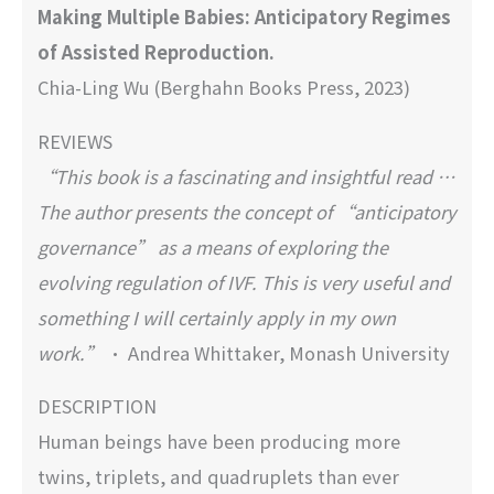
Making Multiple Babies: Anticipatory Regimes
of Assisted Reproduction.
Chia-Ling Wu (Berghahn Books Press, 2023)
REVIEWS
“This book is a fascinating and insightful read …
The author presents the concept of “anticipatory
governance” as a means of exploring the
evolving regulation of IVF. This is very useful and
something I will certainly apply in my own
work.”
• Andrea Whittaker, Monash University
DESCRIPTION
Human beings have been producing more
twins, triplets, and quadruplets than ever